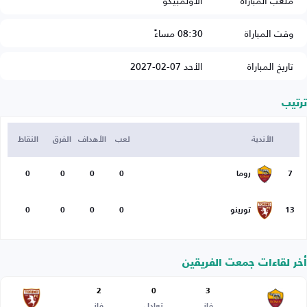
ملعب المباراة
الأولمبيكو
وقت المباراة
08:30 مساءً
تاريخ المباراة
الأحد 07-02-2027
ترتيب
الأندية
لعب
الأهداف
الفرق
النقاط
7
روما
0
0
0
0
13
تورينو
0
0
0
0
أخر لقاءات جمعت الفريقين
2
0
3
فاز
تعادل
فاز