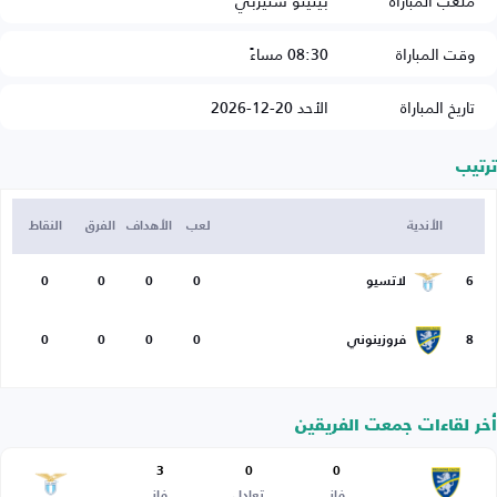
ملعب المباراة
بينيتو ستيربي
وقت المباراة
08:30 مساءً
تاريخ المباراة
الأحد 20-12-2026
ترتيب
الأندية
لعب
الأهداف
الفرق
النقاط
6
لاتسيو
0
0
0
0
8
فروزينوني
0
0
0
0
أخر لقاءات جمعت الفريقين
3
0
0
فاز
تعادل
فاز