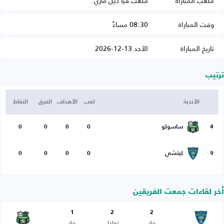
ملعب المباراة
ملعب فيا ديل ماري
وقت المباراة
08:30 مساءً
تاريخ المباراة
الأحد 13-12-2026
ترتيب
الأندية
لعب
الأهداف
الفرق
النقاط
4
ساسولو
0
0
0
0
9
ليتشي
0
0
0
0
أخر لقاءات جمعت الفريقين
1
2
2
فاز
تعادل
فاز