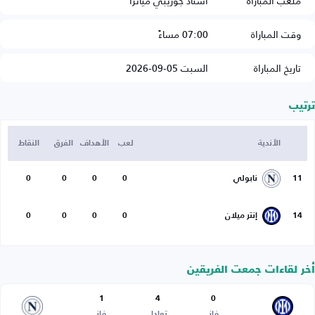
ملعب المباراة
استاد جوزيبي مياتزا
وقت المباراة
07:00 مساءً
تاريخ المباراة
السبت 05-09-2026
ترتيب
الأندية
لعب
الأهداف
الفرق
النقاط
11
نابولي
0
0
0
0
14
إنتر ميلان
0
0
0
0
أخر لقاءات جمعت الفريقين
1
4
0
فاز
تعادل
فاز