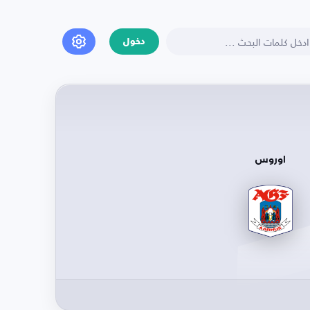
دخول
اوروس