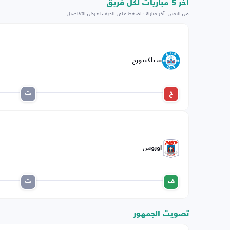
اخر 5 مباريات لكل فريق
من اليمين: آخر مباراة · اضغط على الحرف لعرض التفاصيل
سيلكيبورج
خ
ت
اوروس
ف
ت
تصويت الجمهور