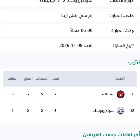
مباراة الذهاب
سونديريوسك 2 - 3 ميتييلاند
ملعب المباراة
إم سي إتش أرينا
وقت المباراة
06:00 مساءً
تاريخ المباراة
الأحد 08-11-2026
ترتيب
الأندية
لعب
الأهداف
الفرق
النقاط
2
ميتييلاند
2
5
2
6
12
سونديريوسك
3
2
-2
1
أخر لقاءات جمعت الفريقين