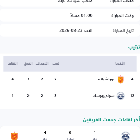
ملعب المباراة
ملعب سيبانك بارك
وقت المباراة
01:00 مساءً
تاريخ المباراة
الأحد 23-08-2026
ترتيب
الأندية
لعب
الأهداف
الفرق
النقاط
4
نوردشيلاند
2
2
1
4
12
سونديريوسك
3
2
-2
1
أخر لقاءات جمعت الفريقين
4
0
1
فاز
تعادل
فاز