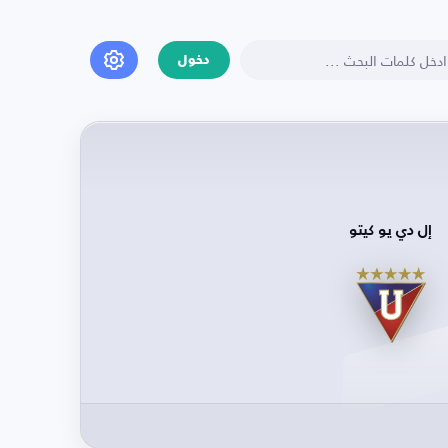
دخول
إل دي يو كيتو