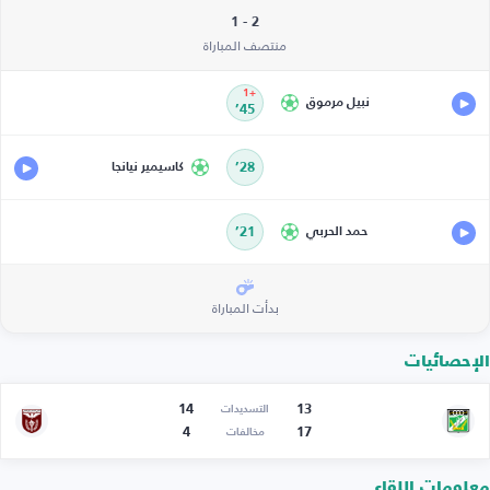
2 - 1
منتصف المباراة
+1
نبيل مرموق
45’
28’
كاسيمير نيانجا
حمد الحربي
21’
بدأت المباراة
الإحصائيات
14
13
التسديدات
4
17
مخالفات
معلومات اللقاء