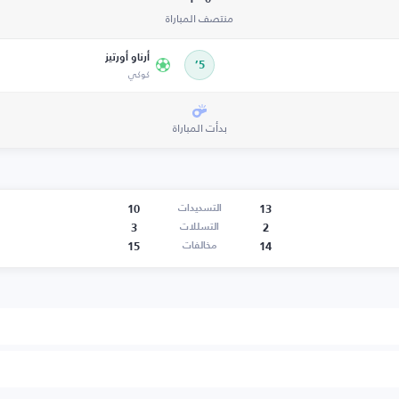
منتصف المباراة
أرناو أورتيز
5’
كوكي
بدأت المباراة
10
13
التسديدات
3
2
التسللات
15
14
مخالفات