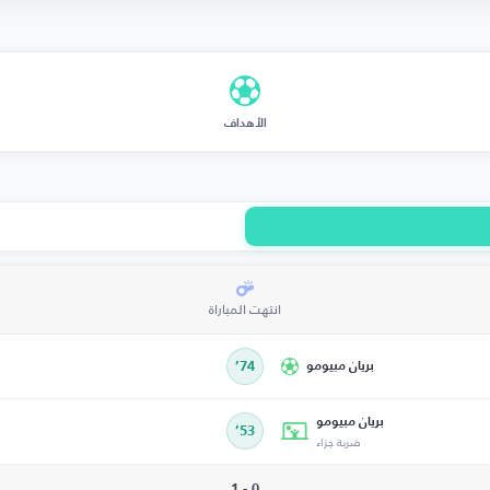
الأهداف
انتهت المباراة
بريان مبيومو
74’
بريان مبيومو
53’
ضربة جزاء
0 - 1