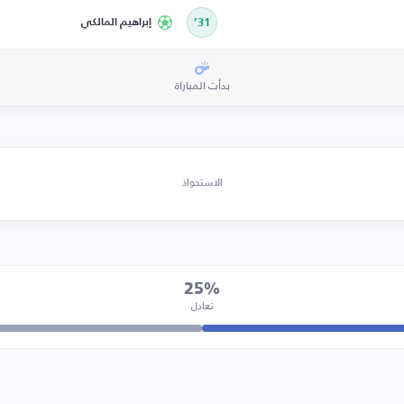
31’
إبراهيم المالكي
بدأت المباراة
الاستحواذ
25%
تعادل