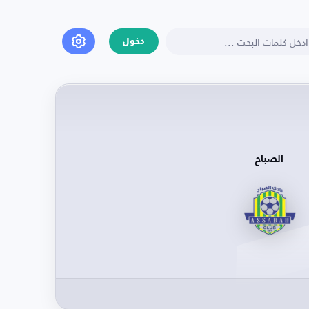
دخول
الصباح