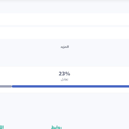
المزيد
23%
تعادل
روابط
الأ