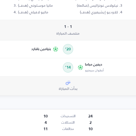
نيكولاس غونزاليس (ضائعة)
ماتيا موسكوني (هدف)
كلاوديو إيشيفيري (هدف)
ماتيو لافيلي (هدف)
1 - 1
منتصف المباراة
20’
بنيامين بافارد
ديفين مباما
14’
أنطوان سيمنيو
بدأت المباراة
10
24
التسديدات
4
2
التسللات
11
10
مخالفات