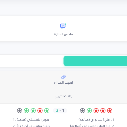
ملخص المباراة
انتهت المباراة
ركلات الترجيح
3
-
1
ريان آيت نوري (ضائعة)
بيوتر زيلينسكي (هدف)
عبد القادر خوسانوف (ضائعة)
دافيد فراتيسي (ضائعة)