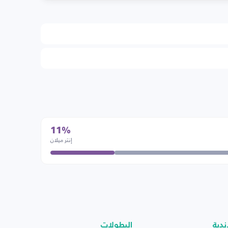
11%
إنتر ميلان
ندية
البطولات