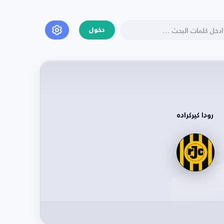
دخول
رودا كيركراده