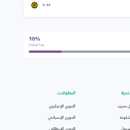
44 %
10%
رودا كيركراده
ندية
البطولات
ل مدريد
الدوري الإنجليزي
شلونة
الدوري الإسباني
ربول
الدوري الإيطالي