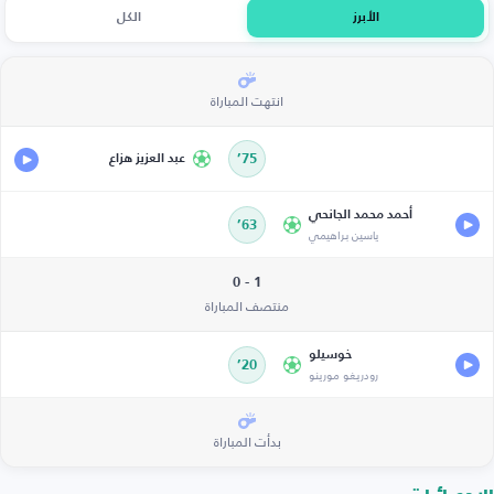
الأبرز
الكل
انتهت المباراة
75’
عبد العزيز هزاع
أحمد محمد الجانحي
63’
ياسين براهيمي
1 - 0
منتصف المباراة
خوسيلو
20’
رودريغو مورينو
بدأت المباراة