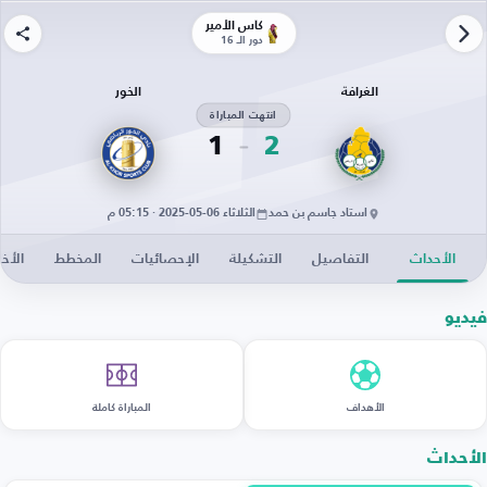
كأس الأمير
دور الـ 16
الغرافة
الخور
انتهت المباراة
1
2
استاد جاسم بن حمد
الثلاثاء 06-05-2025 · 05:15 م
الأحداث
التفاصيل
التشكيلة
الإحصائيات
المخطط
الأخب
فيديو
الأهداف
المباراة كاملة
الأحداث