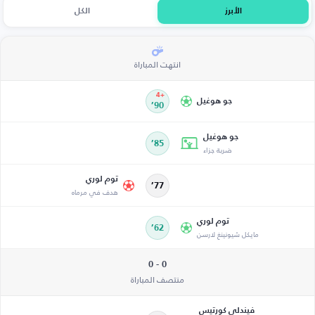
الأبرز
الكل
انتهت المباراة
+4
جو هوغيل
90’
جو هوغيل
85’
ضربة جزاء
توم لوري
77’
هدف في مرماه
توم لوري
62’
مايكل شيونينغ لارسن
0 - 0
منتصف المباراة
فيندلي كورتيس