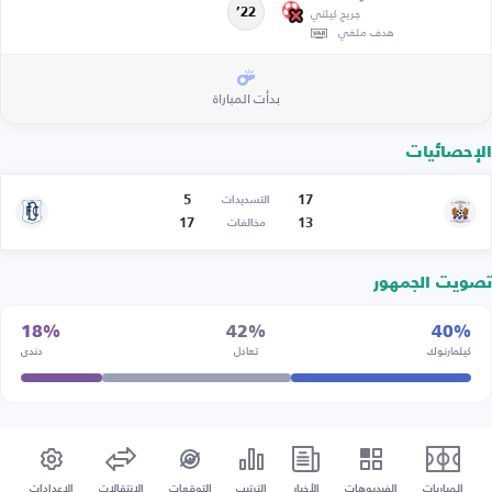
جريج كيلتي
22’
هدف ملغي
بدأت المباراة
الإحصائيات
5
17
التسديدات
17
13
مخالفات
تصويت الجمهور
18%
42%
40%
كيلمارنوك
تعادل
دندي
المباريات
الفيديوهات
الأخبار
الترتيب
التوقعات
الإنتقالات
الإعدادات