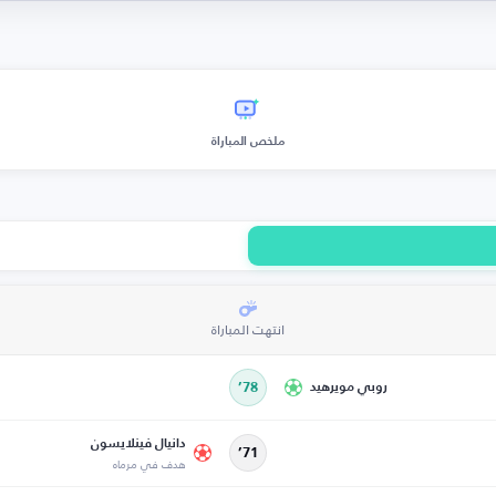
ملخص المباراة
انتهت المباراة
روبي مويرهيد
78’
دانيال فينلايسون
71’
هدف في مرماه