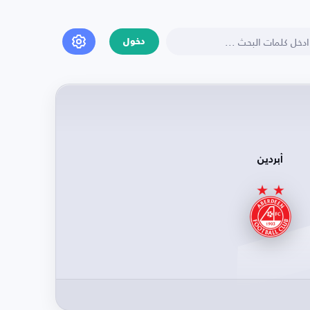
دخول
أبردين