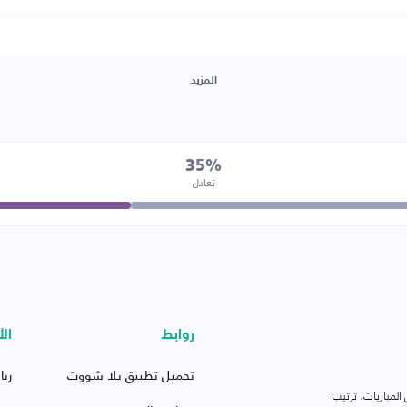
المزيد
35%
تعادل
روابط
الأ
تحميل تطبيق يلا شووت
ريا
لمباريات، ترتيب