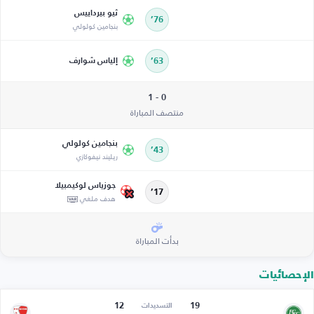
ثيو بيرداييس
76’
بنجامين كولولي
63’
إلياس شوارف
0 - 1
منتصف المباراة
بنجامين كولولي
43’
ريليند نيفوكازي
جوزياس لوكيمبيلا
17’
هدف ملغي
بدأت المباراة
الإحصائيات
12
19
التسديدات