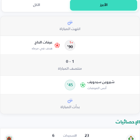
الأبرز
الكل
انتهت المباراة
عرفات الحاج
+1
90’
هدف في مرماه
1 - 0
منتصف المباراة
شيروين سيدورف
45’
أنس العوضات
بدأت المباراة
الإحصائيات
6
23
التسديدات