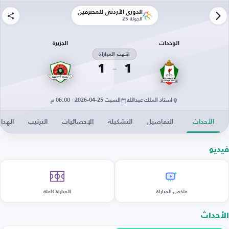
الدوري الأردني للمحترفين
الجولة 25
الوحدات
الجزيرة
انتهت المباراة
1
1
استاد الملك عبدالله
السبت 25-04-2026 · 06:00 م
الأحداث
التفاصيل
التشكيلة
الإحصائيات
الترتيب
الهدا
فيديو
ملخص المباراة
المباراة كاملة
الأحداث