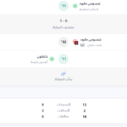
خيسوس مارود
75’
إنريكي تريفيريو
0 - 1
منتصف المباراة
خيسوس مارود
32’
هدف ملغي
شايلون
11’
أليسون باتيستا
بدأت المباراة
9
13
التسديدات
3
2
التسللات
9
18
مخالفات