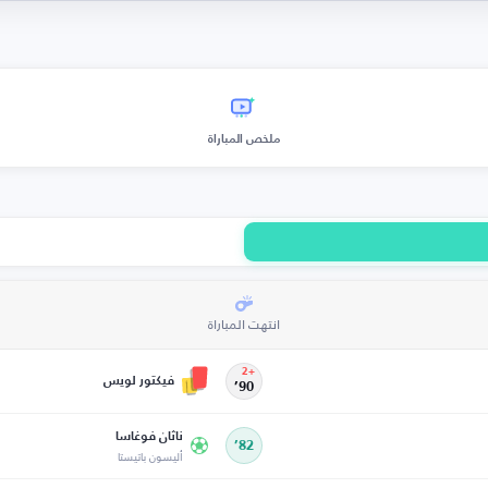
ملخص المباراة
انتهت المباراة
+2
فيكتور لويس
90’
ناثان فوغاسا
82’
أليسون باتيستا