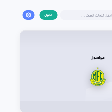
دخول
ميراسول