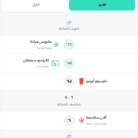
الأبرز
الكل
انتهت المباراة
ماتيوس فرانكا
71’
نونو موريرا
كلاوديو سبينيلي
64’
ضربة جزاء
مارسيلو أورتيز
62’
1 - 0
منتصف المباراة
آلان سالديفيا
5’
هدف في مرماه