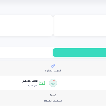
انتهت المباراة
إينيس بردهي
+8
90’
ضربة جزاء
0 - 0
منتصف المباراة