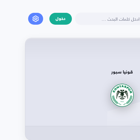
دخول
قونيا سبور