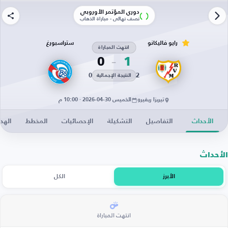
دوري المؤتمر الأوروبي
نصف نهائي - مباراة الذهاب
رايو فاليكانو
ستراسبورغ
انتهت المباراة
0
1
0
2
النتيجة الإجمالية
تيريزا ريفيرو
الخميس 30-04-2026 · 10:00 م
الأحداث
التفاصيل
التشكيلة
الإحصائيات
المخطط
الهد
الأحداث
الأبرز
الكل
انتهت المباراة