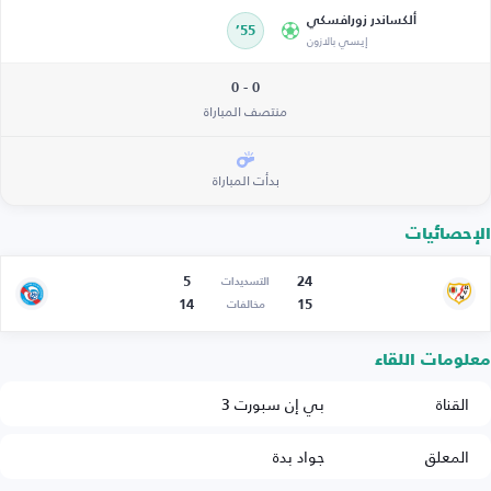
ألكساندر زورافسكي
55’
إيسي بالازون
0 - 0
منتصف المباراة
بدأت المباراة
الإحصائيات
5
24
التسديدات
14
15
مخالفات
معلومات اللقاء
القناة
بي إن سبورت 3
المعلق
جواد بدة