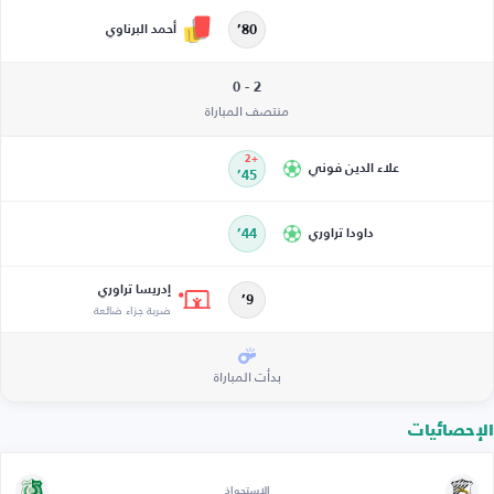
أحمد البرناوي
80’
2 - 0
منتصف المباراة
+2
علاء الدين فوني
45’
داودا تراوري
44’
إدريسا تراوري
9’
ضربة جزاء ضائعة
بدأت المباراة
الإحصائيات
الاستحواذ