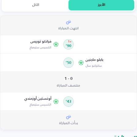
الأبرز
الكل
انتهت المباراة
فرانكو توريس
+1
90’
الكسيس ستيمباخ
بابلو ماجنين
50’
سانتياغو سال
0 - 1
منتصف المباراة
أوغستين أوزمندي
43’
الكسيس ستيمباخ
بدأت المباراة