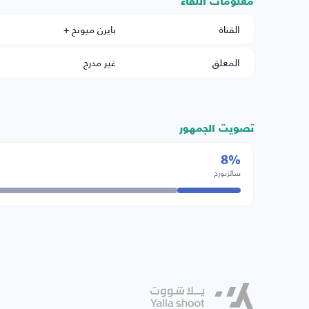
معلومات اللقاء
القناة
بايرن ميونخ +
المعلق
غير مدرج
تصويت الجمهور
8%
سالزبورج