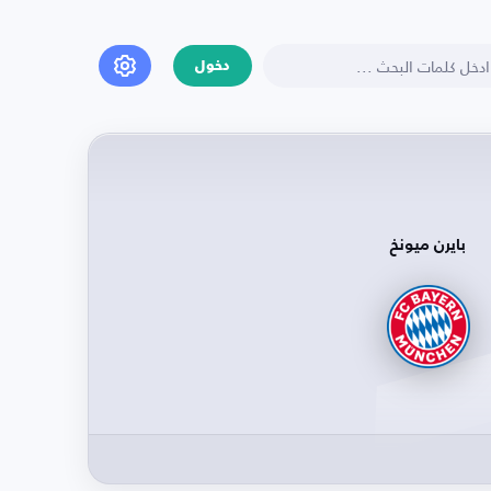
دخول
بايرن ميونخ