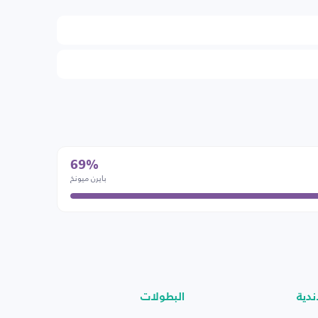
69%
بايرن ميونخ
ندية
البطولات