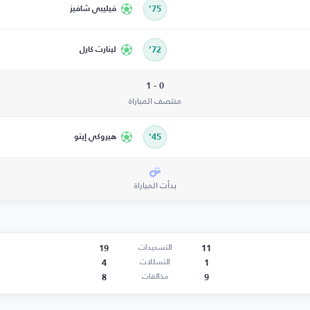
75’
فيليبي شافيز
72’
لينارت كارل
0 - 1
منتصف المباراة
45’
هيروكي إيتو
بدأت المباراة
19
11
التسديدات
4
1
التسللات
8
9
مخالفات