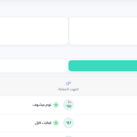
انتهت المباراة
+2
توم بيشوف
90’
87’
لينارت كارل