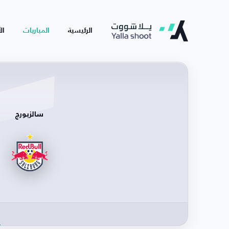
الرئيسية
المباريات
ال
سالزبورج