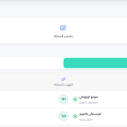
ملخص المباراة
انتهت المباراة
ميرتو اوزوني
81’
كريستيان راميريز
كريستيان راميريز
69’
دانييل بيريرا