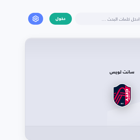
دخول
سانت لويس