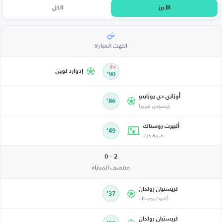
الأبرز
الكل
انتهت المباراة
+2
إدوارد لوين
90’
أوزازي دي روزاريو
86’
جيسوس فيريرا
ألبيرت روسناك
49’
ضربة جزاء
2 - 0
منتصف المباراة
كريستيان رولدان
37’
ألبيرت روسناك
كريستيان رولدان