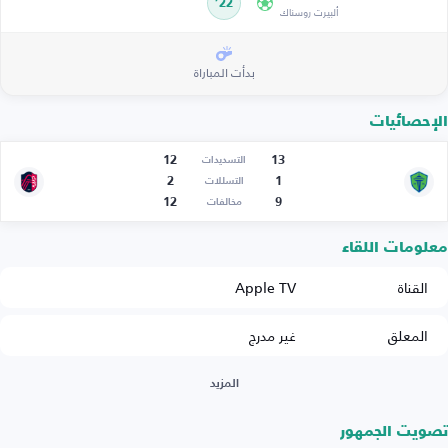
22’
ألبيرت روسناك
بدأت المباراة
الإحصائيات
12
13
التسديدات
2
1
التسللات
12
9
مخالفات
معلومات اللقاء
القناة
Apple TV
المعلق
غير مدرج
المزيد
تصويت الجمهور