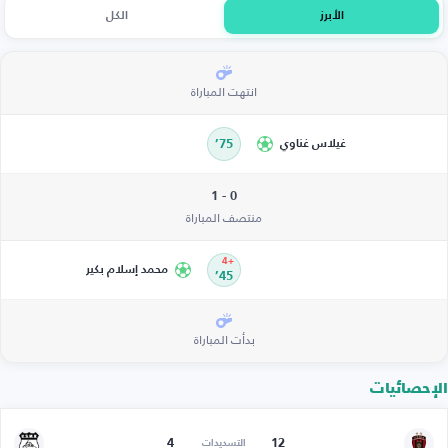
الأبرز
الكل
انتهت المباراة
غيلاس غناوي
75’
0 - 1
منتصف المباراة
+4
محمد إسلام بكير
45’
بدأت المباراة
الإحصائيات
4
12
التسديدات