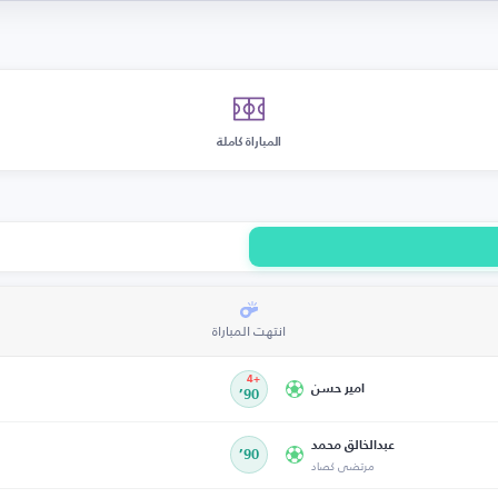
المباراة كاملة
انتهت المباراة
+4
امير حسن
90’
عبدالخالق محمد
90’
مرتضى كصاد