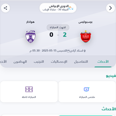
الدوري الإيراني
الجولة 30 - مباراة الإياب
برسبوليس
هوادار
انتهت المباراة
0
2
استاد آزادي
الخميس 15-05-2025 · 05:30 م
الأحداث
التفاصيل
الإحصائيات
الترتيب
الهدافون
الأخبا
فيديو
ملخص المباراة
المباراة كاملة
الأحداث