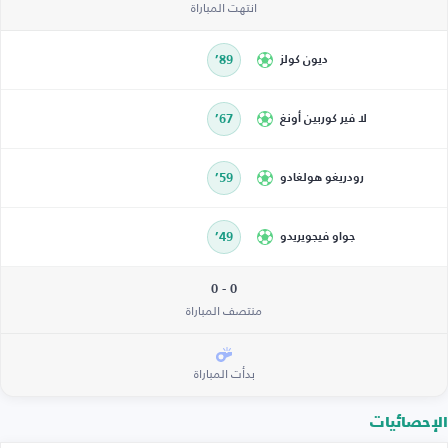
انتهت المباراة
ديون كولز
89’
لا فير كوربين أونغ
67’
رودريغو هولغادو
59’
جواو فيجويريدو
49’
0 - 0
منتصف المباراة
بدأت المباراة
الإحصائيات