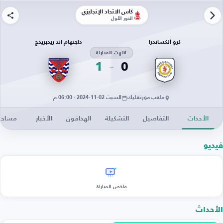
كأس الاتحاد الإنجليزي
الدور الأول
كرو ألكساندرا
داجنهام اند ريدبريدج
انتهت المباراة
1
0
ملعب مورنفليك
السبت 02-11-2024 · 06:00 م
الأحداث
التفاصيل
التشكيلة
الهدافون
الأخبار
مساحة 
فيديو
ملخص المباراة
الأحداث