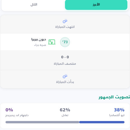
الأبرز
الكل
انتهت المباراة
ديون بيريرا
73’
ضربة جزاء
0 - 0
منتصف المباراة
بدأت المباراة
تصويت الجمهور
0%
62%
38%
كرو ألكساندرا
تعادل
داجنهام اند ريدبريدج