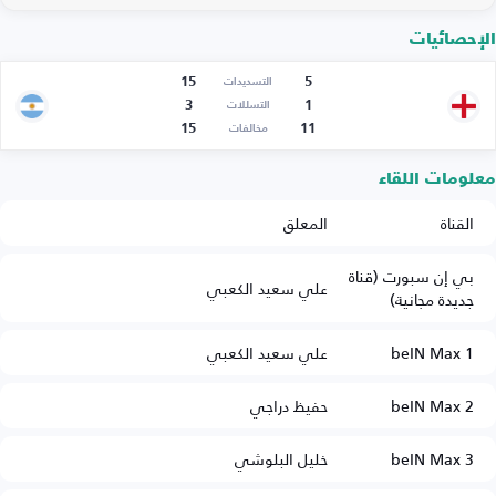
الإحصائيات
15
5
التسديدات
3
1
التسللات
15
11
مخالفات
معلومات اللقاء
القناة
المعلق
بي إن سبورت (قناة
علي سعيد الكعبي
جديدة مجانية)
beIN Max 1
علي سعيد الكعبي
beIN Max 2
حفيظ دراجي
beIN Max 3
خليل البلوشي