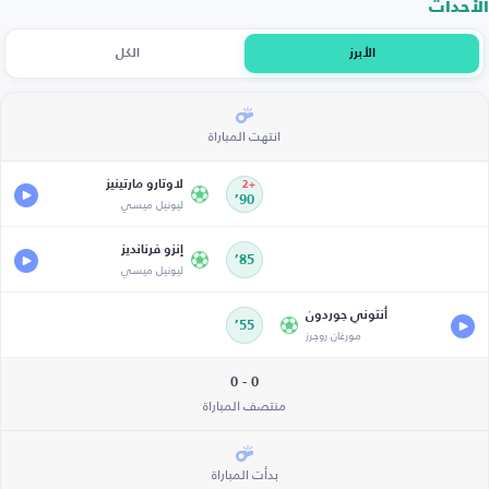
الأحداث
الأبرز
الكل
انتهت المباراة
لاوتارو مارتينيز
+2
90’
ليونيل ميسي
إنزو فرنانديز
85’
ليونيل ميسي
أنتوني جوردون
55’
مورغان روجرز
0 - 0
منتصف المباراة
بدأت المباراة