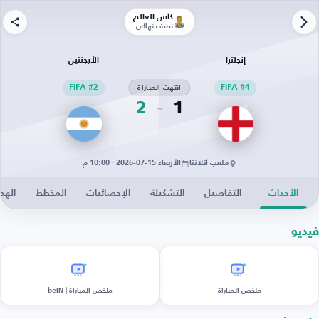
كأس العالم
نصف نهائي
إنجلترا
الأرجنتين
FIFA #4
انتهت المباراة
FIFA #2
2
1
ملعب أتلانتا
الأربعاء 15-07-2026 · 10:00 م
الأحداث
التفاصيل
التشكيلة
الإحصائيات
المخطط
الهد
فيديو
ملخص المباراة
ملخص المباراة | beIN