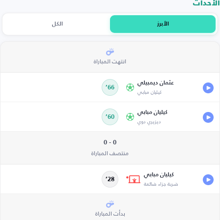
الأحداث
الأبرز
الكل
انتهت المباراة
عثمان ديمبيلي
66’
كيليان مبابي
كيليان مبابي
60’
ديزيري دوي
0 - 0
منتصف المباراة
كيليان مبابي
28’
ضربة جزاء ضائعة
بدأت المباراة