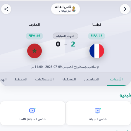
كأس العالم
ربع نهائي
فرنسا
المغرب
FIFA #3
انتهت المباراة
FIFA #6
0
2
ملعب بوسطن
الخميس 09-07-2026 · 11:00 م
الأحداث
التفاصيل
التشكيلة
الإحصائيات
المخطط
الهد
فيديو
ملخص المباراة
ملخص المباراة | beIN