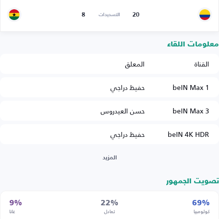
8
20
التسديدات
معلومات اللقاء
القناة
المعلق
beIN Max 1
حفيظ دراجي
beIN Max 3
حسن العيدروس
beIN 4K HDR
حفيظ دراجي
المزيد
تصويت الجمهور
9%
22%
69%
كولومبيا
تعادل
غانا