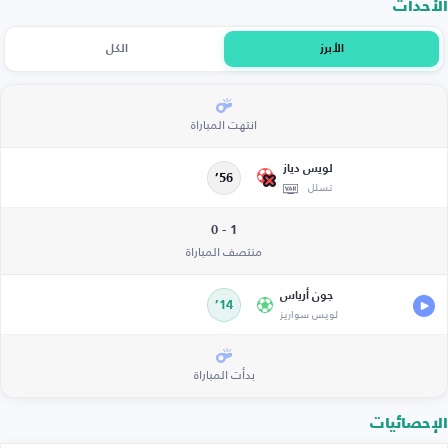
الأحداث
الأبرز
الكل
انتهت المباراة
لويس دياز
56’
تسلل
1 - 0
منتصف المباراة
جون أرياس
14’
لويس سواريز
بدأت المباراة
الإحصائيات