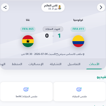
كأس العالم
دور الـ 32
كولومبيا
غانا
FIFA #11
انتهت المباراة
FIFA #65
0
1
ملعب كانساس سيتي
السبت 04-07-2026 · 04:30 ص
الأحداث
التفاصيل
التشكيلة
الإحصائيات
المخطط
الهد
فيديو
ملخص المباراة
ملخص المباراة | beIN