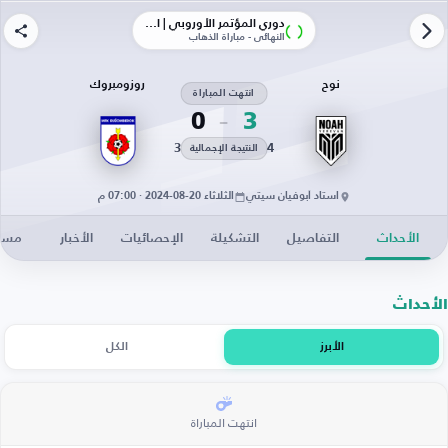
دوري المؤتمر الأوروبي | الأدوار الإقصائية
النهائي - مباراة الذهاب
نوح
روزومبروك
انتهت المباراة
0
3
3
4
النتيجة الإجمالية
استاد أبوفيان سيتي
الثلاثاء 20-08-2024 · 07:00 م
الأحداث
التفاصيل
التشكيلة
الإحصائيات
الأخبار
مساح
الأحداث
الأبرز
الكل
انتهت المباراة