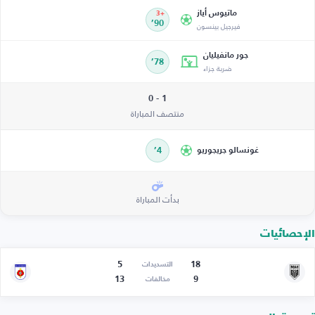
ماتيوس أياز
+3
فيرجيل بينسون
90’
جور مانفيليان
78’
ضربة جزاء
1 - 0
منتصف المباراة
غونسالو جريجوريو
4’
بدأت المباراة
الإحصائيات
5
18
التسديدات
13
9
مخالفات