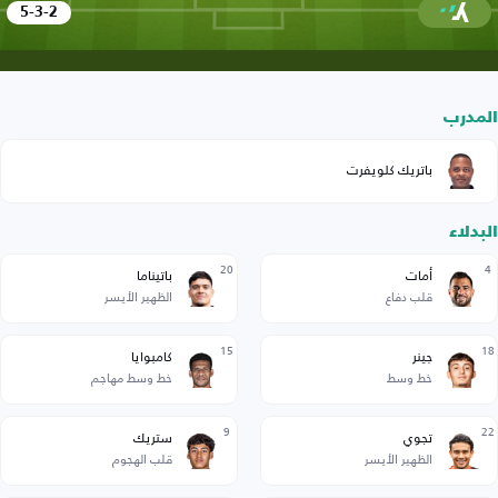
5-3-2
المدرب
باتريك كلويفرت
البدلاء
20
4
أمات
باتيناما
قلب دفاع
الظهير الأيسر
15
18
جينر
كامبوايا
خط وسط
خط وسط مهاجم
9
22
تجوي
ستريك
الظهير الأيسر
قلب الهجوم