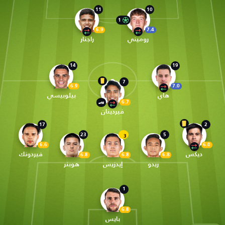
11
10
1
6.9
7.4
روميني
راجنار
14
19
7
6.9
7.0
هاي
بيلوبيسي
6.7
فيردينان
17
2
23
5
3
6.6
6.0
ديكس
فيردونك
6.8
6.8
6.8
ريدو
إيدزيس
هوبنر
1
6.8
بايس