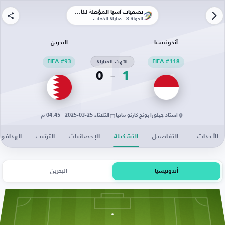
تصفيات آسيا المؤهلة لكأس العالم 2026
الجولة 8 - مباراة الذهاب
أندونيسيا
البحرين
FIFA #118
انتهت المباراة
FIFA #93
0
1
استاد جيلورا بونج كارنو ماديا
الثلاثاء 25-03-2025 · 04:45 م
الأحداث
التفاصيل
التشكيلة
الإحصائيات
الترتيب
الهدافو
أندونيسيا
البحرين