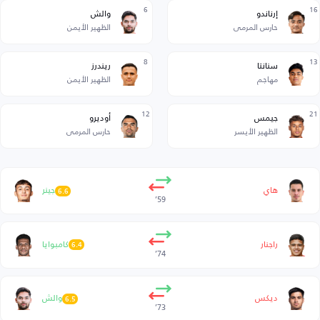
6
16
إرناندو
والش
حارس المرمى
الظهير الأيمن
8
13
سنانتا
ريندرز
مهاجم
الظهير الأيمن
12
21
جيمس
أوديرو
الظهير الأيسر
حارس المرمى
هاي
جينر
6.6
59’
راجنار
كامبوايا
6.4
74’
ديكس
والش
6.5
73’