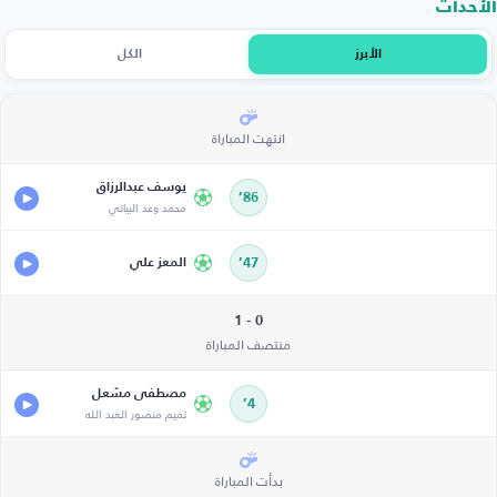
الأحداث
الأبرز
الكل
انتهت المباراة
يوسف عبدالرزاق
86’
محمد وعد البياتي
47’
المعز علي
0 - 1
منتصف المباراة
مصطفى مشعل
4’
تميم منصور العبد الله
بدأت المباراة