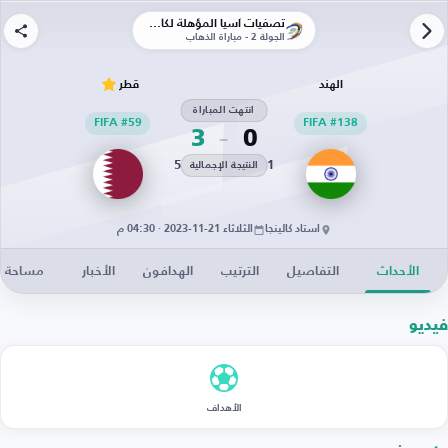
تصفيات آسيا المؤهلة لكأس العالم 2026
الجولة 2 - مباراة الذهاب
الهند
قطر
انتهت المباراة
FIFA #59
FIFA #138
3
0
5
1
النتيجة الإجمالية
استاد كالينجا
الثلاثاء 21-11-2023 · 04:30 م
الأحداث
التفاصيل
الترتيب
الهدافون
الأخبار
مساحة ال
فيديو
الأهداف