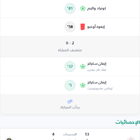
كونراد واليم
81’
إيغوه أوغبو
58’
2 - 0
منتصف المباراة
إيفان سكرانز
37’
ميك فان بورين
إيفان سكرانز
5’
لوكاس ماسوبوست
بدأت المباراة
الإحصائيات
4
13
التسديدات