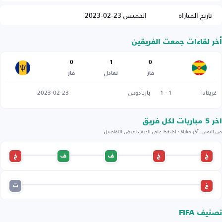
تاريخ المباراة
الخميس 23-02-2023
أخر لقاءات جمعت الفريقين
0
1
0
فاز
تعادل
فاز
غرينادا
1 - 1
باربادوس
2023-02-23
اخر 5 مباريات لكل فريق
من اليمين: آخر مباراة · اضغط على الحرف لعرض التفاصيل
خ
خ
ف
ف
خ
خ
ت
تصنيف FIFA