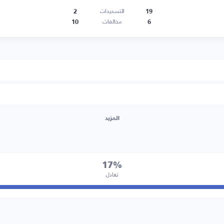
2
19
التسديدات
10
6
مخالفات
المزيد
17%
تعادل