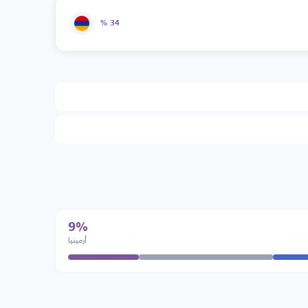
34 %
9%
أرمينيا