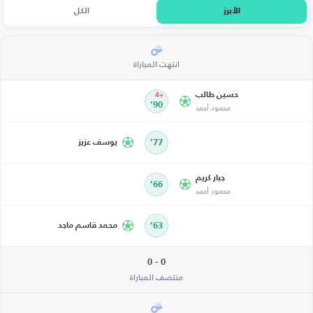
الأبرز
الكل
انتهت المباراة
حسين طالب
+4
محمود أحمد
90’
77’
يوسف عزيز
جبار كريم
66’
محمود أحمد
63’
محمد قاسم ماجد
0 - 0
منتصف المباراة