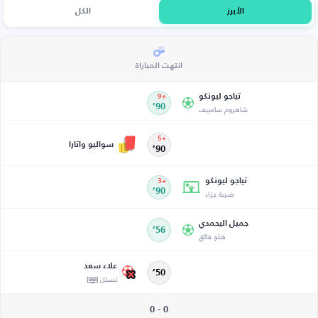
الأبرز
الكل
انتهت المباراة
تياجو ليونكو
+9
شاهروم سامييف
90’
+5
سواليو واتارا
90’
تياجو ليونكو
+3
ضربة جزاء
90’
جميل اليحمدي
56’
هلو فائق
علاء سعد
50’
تسلل
0 - 0