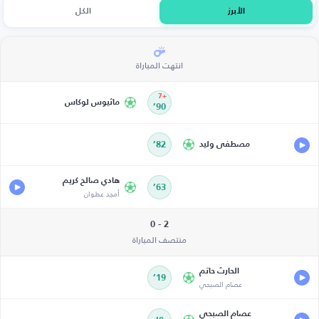
الأبرز
الكل
انتهت المباراة
+7
ماثيوس لوكاس
90’
مصطفى وليد
82’
هادي صالح كريم
63’
أمجد عطوان
2 - 0
منتصف المباراة
الحارث حاتم
19’
عصام الصبحي
عصام الصبحي