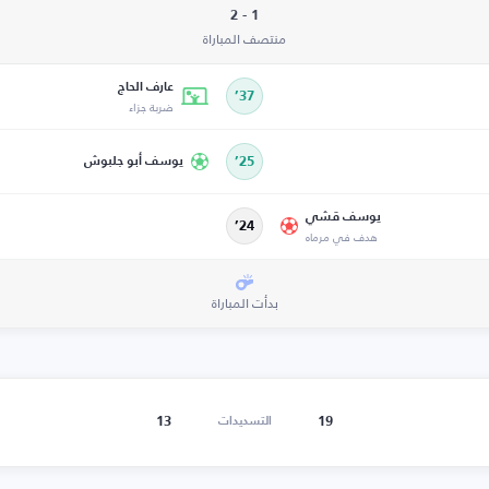
1 - 2
منتصف المباراة
عارف الحاج
37’
ضربة جزاء
25’
يوسف أبو جلبوش
يوسف قشي
24’
هدف في مرماه
بدأت المباراة
13
19
التسديدات