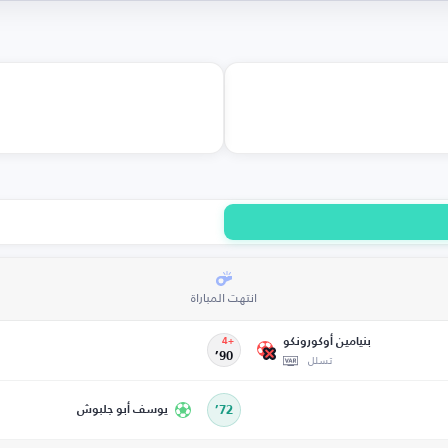
انتهت المباراة
بنيامين أوكورونكو
+4
تسلل
90’
72’
يوسف أبو جلبوش