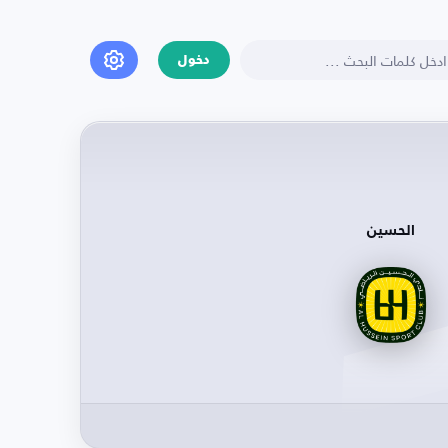
دخول
الحسين