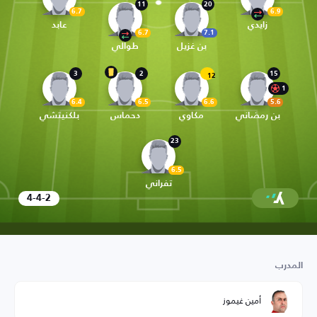
11
20
6.7
6.9
زايدي
عابد
6.7
7.1
بن غزيل
طوالي
3
2
15
12
1
6.4
6.5
6.6
5.6
بن رمضاني
مكاوي
دحماس
بلكنيتشي
23
6.5
تفراني
4-4-2
المدرب
أمين غيموز