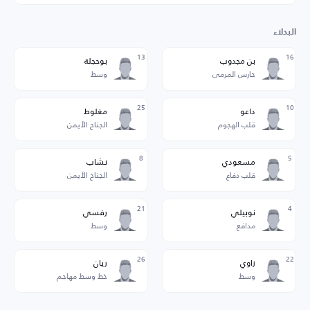
البدلاء
13
16
بن مجدوب
بوحجلة
حارس المرمى
وسط
25
10
داعو
مغلوط
قلب الهجوم
الجناح الأيمن
8
5
مسعودي
نشاب
قلب دفاع
الجناح الأيمن
21
4
نوبيلي
رفسي
مدافع
وسط
26
22
زاوي
ريان
وسط
خط وسط مهاجم