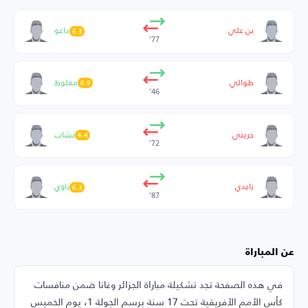
بن علي
داعو
6.3
77’
طوالي
مغلوط
6.9
46’
جريني
نشاب
6.4
72’
زايدي
زاوي
6.3
87’
عن المباراة
في هذه الصفحة تجد تشكيلة مباراة الجزائر وغانا ضمن منافسات
كأس الأمم الأفريقية تحت 17 سنة برسم الجولة 1، يوم الخميس