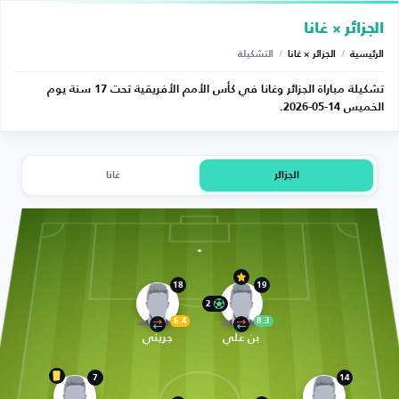
الجزائر × غانا
الرئيسية
/
الجزائر × غانا
/
التشكيلة
تشكيلة مباراة الجزائر وغانا في كأس الأمم الأفريقية تحت 17 سنة يوم
الخميس 14-05-2026.
الجزائر
غانا
18
19
2
6.4
8.3
بن علي
جريني
7
14