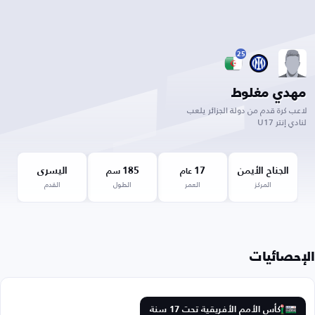
25
مهدي مغلوط
لاعب كرة قدم من دولة الجزائر يلعب
لنادي إنتر U17
الجناح الأيمن
17
185
اليسرى
عام
سم
المركز
العمر
الطول
القدم
الإحصائيات
كأس الأمم الأفريقية تحت 17 سنة