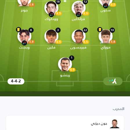
18
12
5.8
6.5
ستون
جونز
6.5
6.5
فرانكلين
وودكوك
8
3
22
10
5.8
6.5
6.5
5.8
موراي
فيرجسون
فلين
ويست
1
6.5
رينشو
4-4-2
المدرب
جون ديزني