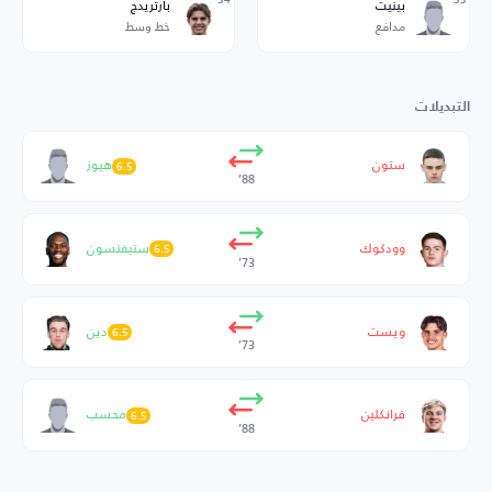
بينيت
بارتريدج
مدافع
خط وسط
التبديلات
ستون
هيوز
6.5
88’
وودكوك
ستيفنسون
6.5
73’
ويست
دين
6.5
73’
فرانكلين
محسب
6.5
88’