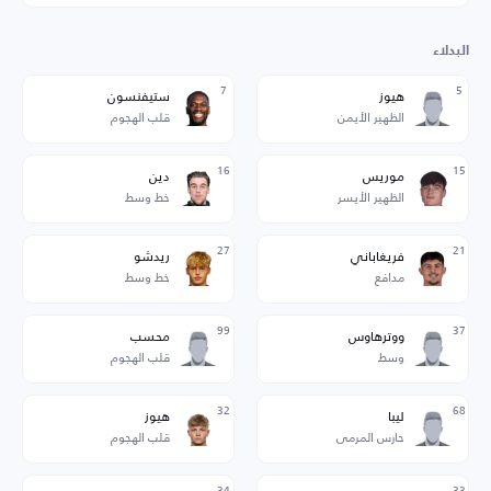
البدلاء
7
5
هيوز
ستيفنسون
الظهير الأيمن
قلب الهجوم
16
15
موريس
دين
الظهير الأيسر
خط وسط
27
21
فريغاباني
ريدشو
مدافع
خط وسط
99
37
ووترهاوس
محسب
وسط
قلب الهجوم
32
68
ليبا
هيوز
حارس المرمى
قلب الهجوم
34
33