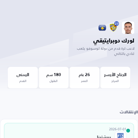
23
لورك دوبرايتيقي
لاعب كرة قدم من دولة كوسوفو يلعب
لنادي بالكاني
الجناح الأيسر
26
180
اليمنى
عام
سم
المركز
العمر
الطول
القدم
الإنتقالات
2026-07-01
بريشتينا