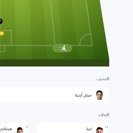
1
.8
المدرب
ميكل أرتيتا
البدلاء
5
13
كيبا
هينكابي