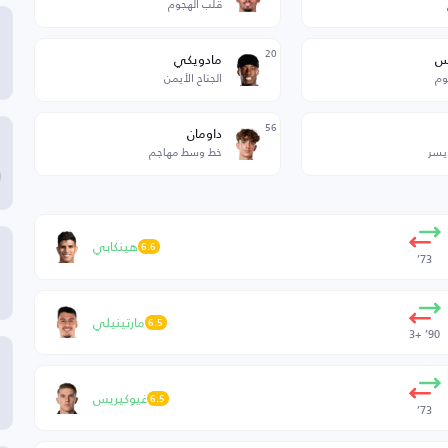
قلب الهجوم
20
س
مادويكي
وم
الجناح الأيمن
56
داومان
أيسر
خط وسط مهاجم
هينكابي
6.6
73’
مارتينيلي
6.5
90’ +3
غيوكيريس
6.5
73’