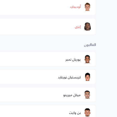
أوديجارد
إيزي
الغائبون
يوريان تمبر
كريستيان نورغارد
ميكل ميرينو
بن وايت