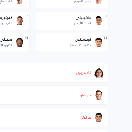
حارس المرمى
قلب دفاع
14
11
مارتينيلي
غيوكيري
الجناح الأيسر
قلب الهج
49
36
زوبيميندي
سكيلي
خط وسط مدافع
الظهير ال
كالافيوري
تروسارد
هافرتز