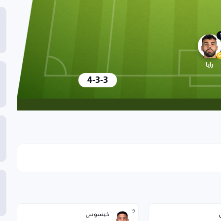
6
رايا
4-3-3
9
خيسوس