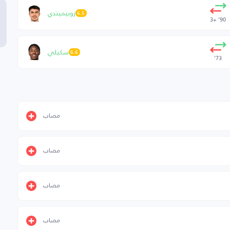
زوبيميندي
6.5
90’ +3
سكيلي
6.6
73’
مصاب
مصاب
مصاب
مصاب