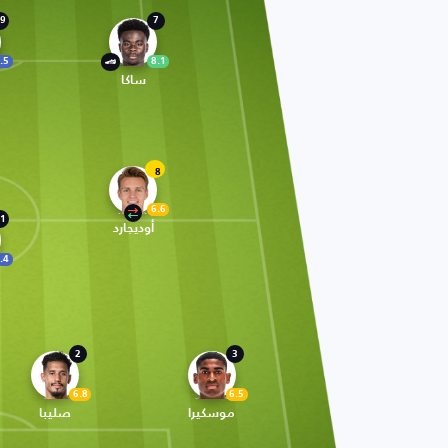
9
7
.5
8.1
ساكا
8
6.6
1
أوديجارد
.4
2
3
6.8
6.5
موسكيرا
صليبا