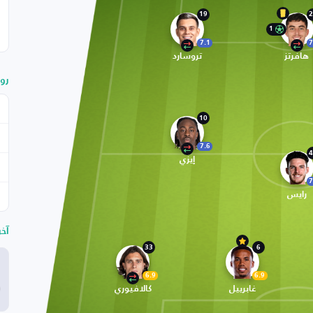
19
2
1
7.1
7
هافرتز
تروسارد
رو
10
7.6
4
إيزي
7
رايس
آخ
33
6
6.9
6.9
غابرييل
كالافيوري