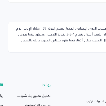
في هذه الصفحة تجد تشكيلة مباراة أرسنال وبيرنلي ضمن منافسات الدوري الإنجليزي الممتاز برسم الجولة 37 - مباراة الإياب، يوم
الاثنين 18-05-2026، إضافةً إلى دكة البدلاء والغائبين عن اللقاء. يلعب أرسنال بنظام 4-3-3 بقيادة اللاعب: أوديجارد بينما يخوض
اعب: ووكر. يقود أرسنال المدرب ميكل أرتيتا، فيما يقود بيرنلي المدرب مايك جاكسون.
روابط
الأ
تحميل تطبيق يلا شووت
ريا
لمباريات، ترتيب
سياسة الخصوصية
بر